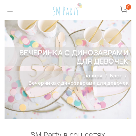
0
ВЕЧЕРИНКА С ДИНОЗАВРАМИ
ДЛЯ ДЕВОЧЕК
Главная
Блог
Вечеринка с динозаврами для девочек
SM Party в соц сетях