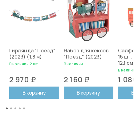
Гирлянда "Поезд"
Набор для кексов
Салфет
(2023) (1.8 м)
"Поезд" (2023)
16 шт. (
12,1 см)
В наличии 2 шт
В наличии
В наличии
2 970 ₽
2 160 ₽
1 080
В корзину
В корзину
В 