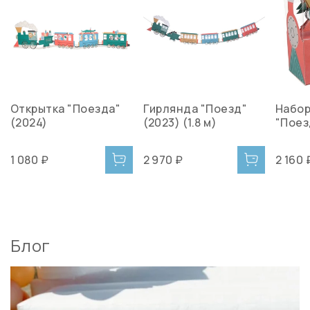
Открытка "Поезда"
Гирлянда "Поезд"
Набор
(2024)
(2023) (1.8 м)
"Поез
1 080 ₽
2 970 ₽
2 160 
Блог