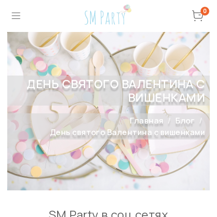
0
ДЕНЬ СВЯТОГО ВАЛЕНТИНА С
ВИШЕНКАМИ
Главная
Блог
День святого Валентина с вишенками
SM Party в соц сетях