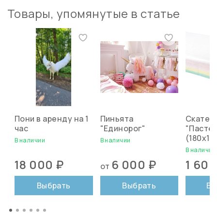
Товары, упомянутые в статье
Пони в аренду на 1
Пиньята
Скатер
час
"Единорог"
"Пасте
(180х12
В наличии
В наличии
В наличии
18 000 ₽
6 000 ₽
1 600
от
Выбрать
Выбрать
В 