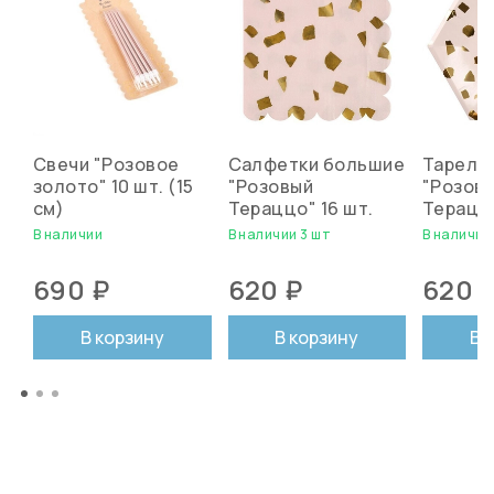
Свечи "Розовое
Салфетки большие
Тарелк
золото" 10 шт. (15
"Розовый
"Розов
см)
Тераццо" 16 шт.
Тераццо
В наличии
В наличии 3 шт
В наличии 
690 ₽
620 ₽
620 
В корзину
В корзину
В 