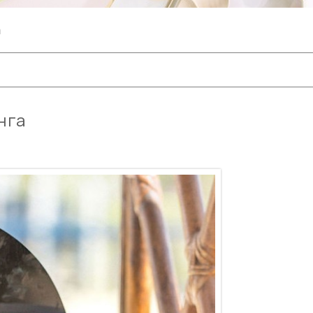
а
нга