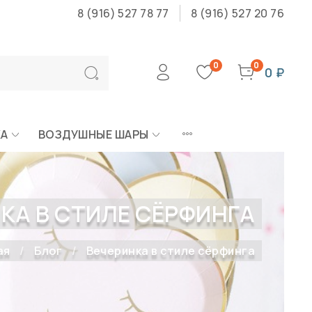
8 (916) 527 78 77
8 (916) 527 20 76
0
0
0 ₽
КА
ВОЗДУШНЫЕ ШАРЫ
КА В СТИЛЕ СЁРФИНГА
ая
Блог
Вечеринка в стиле сёрфинга