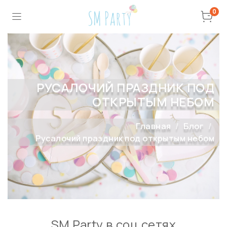
0
РУСАЛОЧИЙ ПРАЗДНИК ПОД
ОТКРЫТЫМ НЕБОМ
Главная
Блог
Русалочий праздник под открытым небом
SM Party в соц сетях