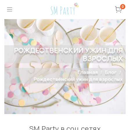
0
РОЖДЕСТВЕНСКИЙ УЖИН ДЛЯ
ВЗРОСЛЫХ
Главная
Блог
Рождественский ужин для взрослых
SM Party в соц сетях