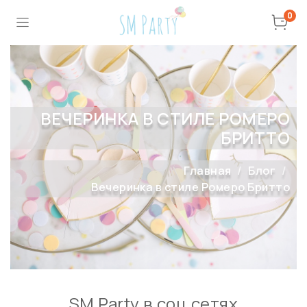
0
ВЕЧЕРИНКА В СТИЛЕ РОМЕРО
БРИТТО
Главная
Блог
Вечеринка в стиле Ромеро Бритто
SM Party в соц сетях