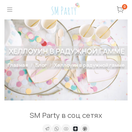
0
ХЕЛЛОУИН В РАДУЖНОЙ ГАММЕ
Главная
Блог
Хеллоуин в радужной гамме
SM Party в соц сетях