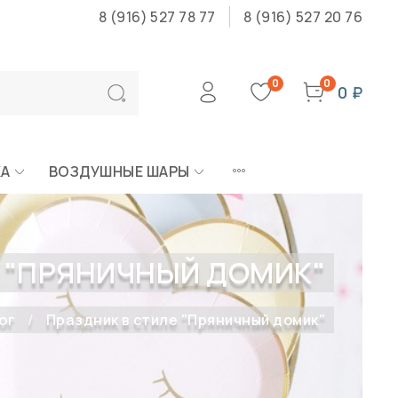
8 (916) 527 78 77
8 (916) 527 20 76
0
0
0 ₽
КА
ВОЗДУШНЫЕ ШАРЫ
Е "ПРЯНИЧНЫЙ ДОМИК"
ог
Праздник в стиле "Пряничный домик"