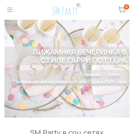
0
ПИЖАМНАЯ ВЕЧЕРИНКА В
СТИЛЕ ГАРРИ ПОТТЕРА
Главная
Блог
Пижамная вечеринка в стиле Гарри Поттера
SM Party в соц сетях