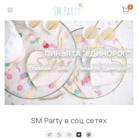
0
ПИНЬЯТА "ЕДИНОРОГ"
Главная
Блог
Пиньята "Единорог"
SM Party в соц сетях