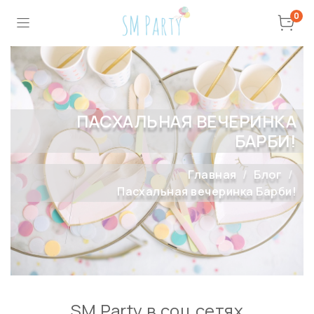
0
ПАСХАЛЬНАЯ ВЕЧЕРИНКА
БАРБИ!
Главная
Блог
Пасхальная вечеринка Барби!
SM Party в соц сетях