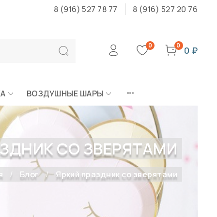
8 (916) 527 78 77
8 (916) 527 20 76
0
0
0 ₽
КА
ВОЗДУШНЫЕ ШАРЫ
АЗДНИК СО ЗВЕРЯТАМИ
я
Блог
Яркий праздник со зверятами