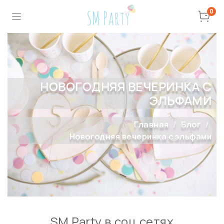
0
НОВОГОДНЯЯ ВЕЧЕРИНКА С
ЭЛЬФАМИ
Главная
Блог
Новогодняя вечеринка с эльфами
SM Party в соц сетях