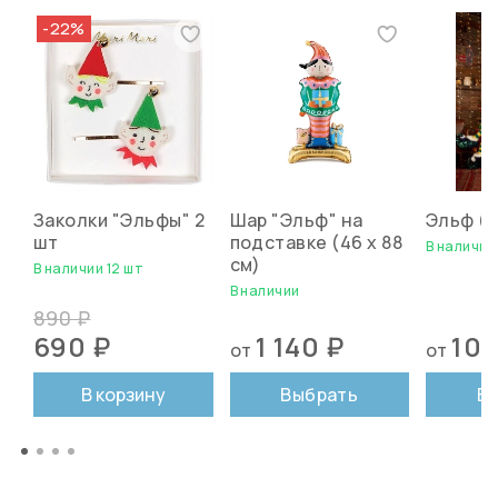
-22%
Заколки "Эльфы" 2
Шар "Эльф" на
Эльф (н
шт
подставке (46 х 88
В наличии
см)
В наличии 12 шт
В наличии
890 ₽
690 ₽
1 140 ₽
10 
от
от
В корзину
Выбрать
В