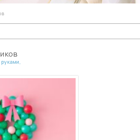
ов
риков
 руками,