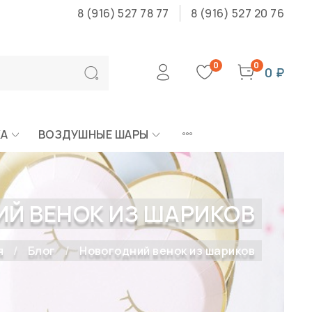
8 (916) 527 78 77
8 (916) 527 20 76
0
0
0 ₽
КА
ВОЗДУШНЫЕ ШАРЫ
Й ВЕНОК ИЗ ШАРИКОВ
я
Блог
Новогодний венок из шариков