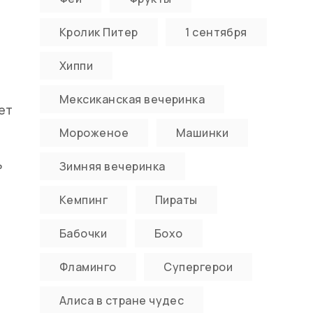
Кролик Питер
1 сентября
Хиппи
Мексиканская вечеринка
ет
Мороженое
Машинки
ь
Зимняя вечеринка
Кемпинг
Пираты
Бабочки
Бохо
Фламинго
Супергерои
Алиса в стране чудес