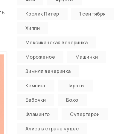
ть
Кролик Питер
1 сентября
Хиппи
Мексиканская вечеринка
Мороженое
Машинки
Зимняя вечеринка
Кемпинг
Пираты
Бабочки
Бохо
Фламинго
Супергерои
Алиса в стране чудес