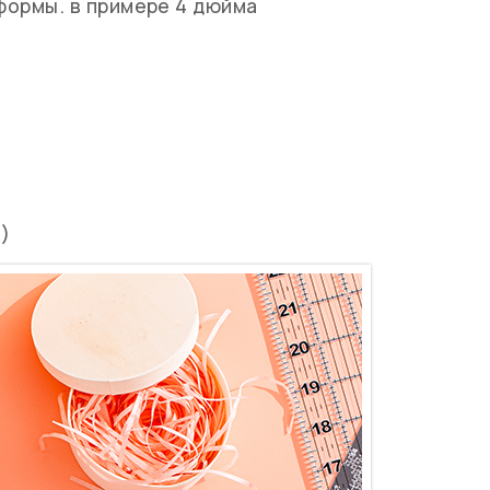
формы. в примере 4 дюйма
)