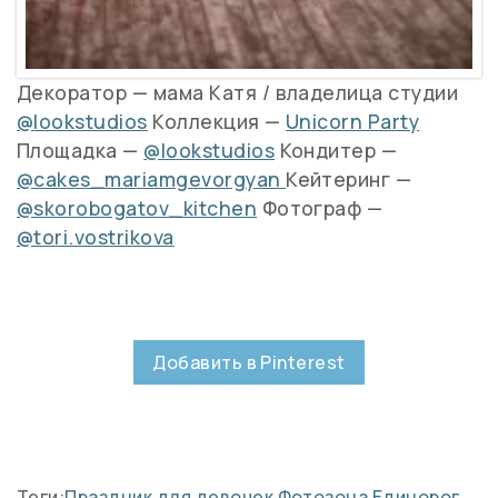
Декоратор — мама Катя / владелица студии
@lookstudios
Коллекция —
Unicorn Party
Площадка —
@lookstudios
Кондитер —
@cakes_mariamgevorgyan
Кейтеринг —
@skorobogatov_kitchen
Фотограф —
@tori.vostrikova
Добавить в Pinterest
Теги:
Праздник для девочек
Фотозона
Единорог