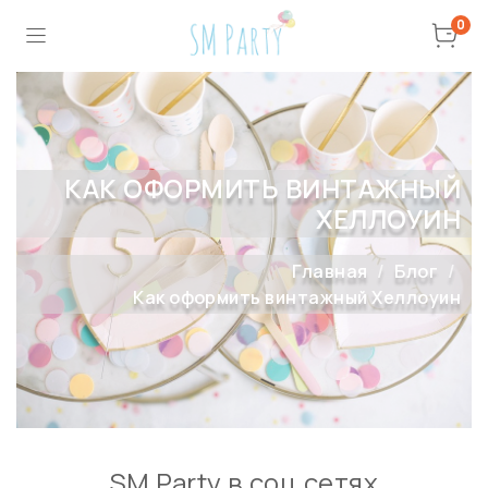
0
КАК ОФОРМИТЬ ВИНТАЖНЫЙ
ХЕЛЛОУИН
Главная
Блог
Как оформить винтажный Хеллоуин
SM Party в соц сетях