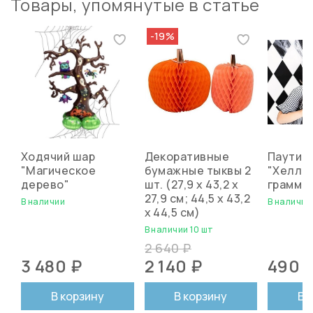
Товары, упомянутые в статье
-19%
Ходячий шар
Декоративные
Паутин
"Магическое
бумажные тыквы 2
"Хелло
дерево"
шт. (27,9 х 43,2 х
грамм
27,9 см; 44,5 х 43,2
В наличии
В наличии
х 44,5 см)
В наличии 10 шт
2 640 ₽
3 480 ₽
2 140 ₽
490 
В корзину
В корзину
В 