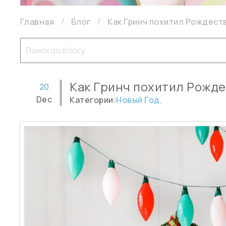
Главная
Блог
Как Гринч похитил Рождест
Как Гринч похитил Рожд
20
Dec
Категории:
Новый Год,