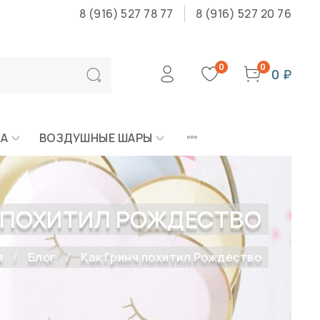
8 (916) 527 78 77
8 (916) 527 20 76
0
0
0 ₽
КА
ВОЗДУШНЫЕ ШАРЫ
Ч ПОХИТИЛ РОЖДЕСТВО
я
Блог
Как Гринч похитил Рождество