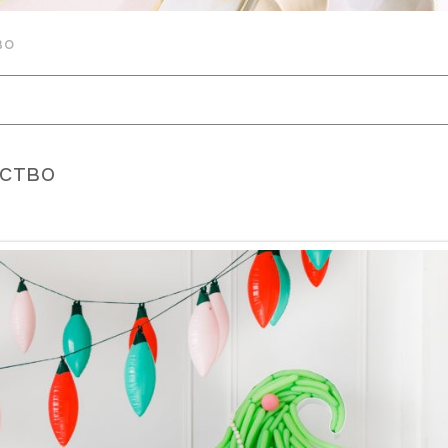
во
ество