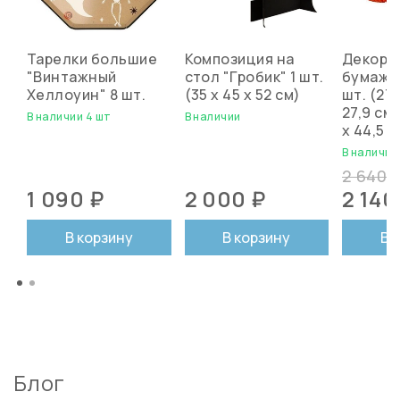
Тарелки большие
Композиция на
Декора
"Винтажный
стол "Гробик" 1 шт.
бумажн
Хеллоуин" 8 шт.
(35 х 45 х 52 см)
шт. (27,
27,9 см;
В наличии 4 шт
В наличии
х 44,5 с
В наличии
2 640 
1 090 ₽
2 000 ₽
2 140
В корзину
В корзину
В 
Блог