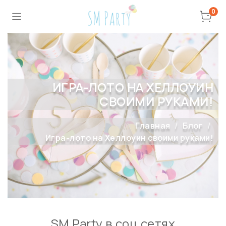
0
ИГРА-ЛОТО НА ХЕЛЛОУИН
СВОИМИ РУКАМИ!
Главная
Блог
Игра-лото на Хеллоуин своими руками!
SM Party в соц сетях