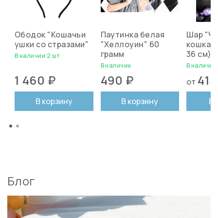
Ободок "Кошачьи
Паутинка белая
Шар "Ч
ушки со стразами"
"Хеллоуин" 60
кошка" 1
грамм
36 см)
В наличии 2 шт
В наличии
В наличии
1 460 ₽
490 ₽
415
от
В корзину
В корзину
В
Блог