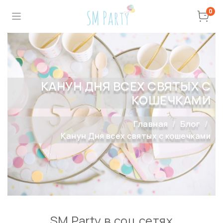
0
КАНУН ДНЯ ВСЕХ СВЯТЫХ С
КОШЕЧКАМИ
Главная
Блог
Канун Дня всех святых с кошечками
SM Party в соц сетях