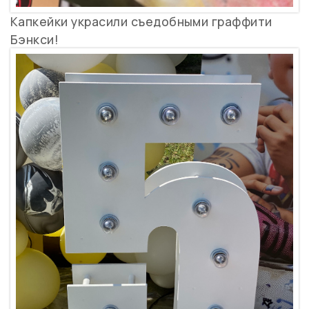
Капкейки украсили съедобными граффити
Бэнкси!