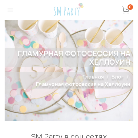
0
ГЛАМУРНАЯ ФОТОСЕССИЯ НА
ХЕЛЛОУИН
Главная
Блог
Гламурная фотосессия на Хеллоуин
SM Party в соц сетях