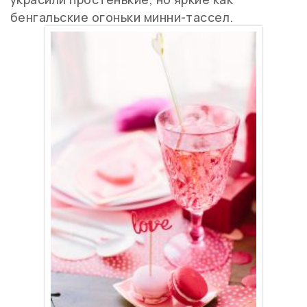
бенгальские огоньки минни-тассел.