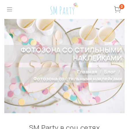
0
ФОТОЗОНА СО СТИЛЬНЫМИ
НАКЛЕЙКАМИ
Главная
Блог
Фотозона со стильными наклейками
SM Party в соц сетях