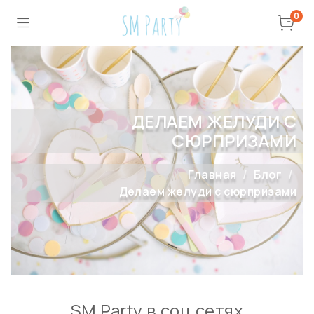
0
ДЕЛАЕМ ЖЕЛУДИ С
СЮРПРИЗАМИ
Главная
Блог
Делаем желуди с сюрпризами
SM Party в соц сетях