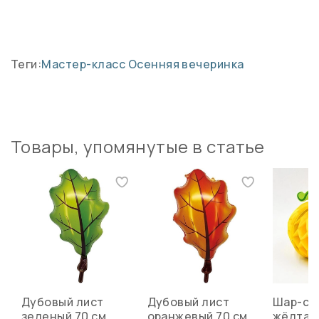
Теги:
Мастер-класс
Осенняя вечеринка
Товары, упомянутые в статье
Дубовый лист
Дубовый лист
Шар-со
зеленый 70 см
оранжевый 70 см
жёлтая" 