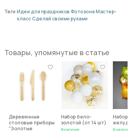
Теги:
Идеи для праздников
Фотозона
Мастер-
класс
Сделай своими руками
Товары, упомянутые в статье
Деревянные
Набор бело-
Набор "
столовые приборы
золотой (от 14 шт)
желуде
"Золотые
В наличии
В наличии