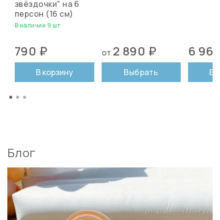
звёздочки" на 6
персон (16 см)
В наличии 9 шт
790 ₽
2 890 ₽
6 960
от
В корзину
Выбрать
В 
Блог