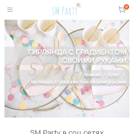
0
ГИРЛЯНДА С ГРАДИЕНТОМ
СВОИМИ РУКАМИ
Главная
Блог
Гирлянда с градиентом своими руками
SM Party в соц сетях