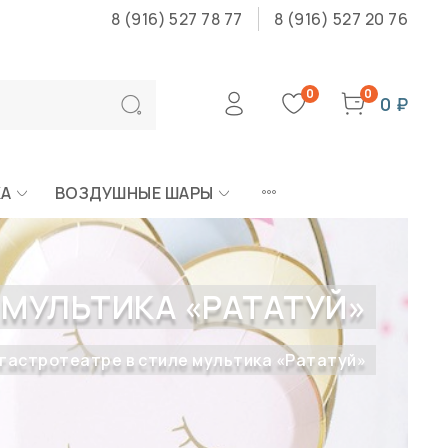
8 (916) 527 78 77
8 (916) 527 20 76
0
0
0 ₽
КА
ВОЗДУШНЫЕ ШАРЫ
 МУЛЬТИКА «РАТАТУЙ»
 гастротеатре в стиле мультика «Рататуй»