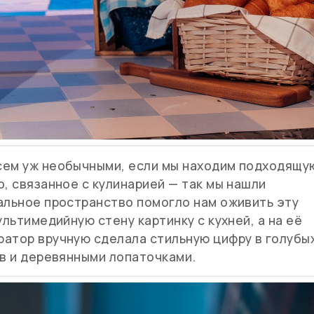
сем уж необычными, если мы находим подходящу
о, связанное с кулинарией — так мы нашли
альное пространство помогло нам оживить эту
ультимедийную стену картинку с кухней, а на её
ратор вручную сделала стильную цифру в голубы
ов и деревянными лопаточками.