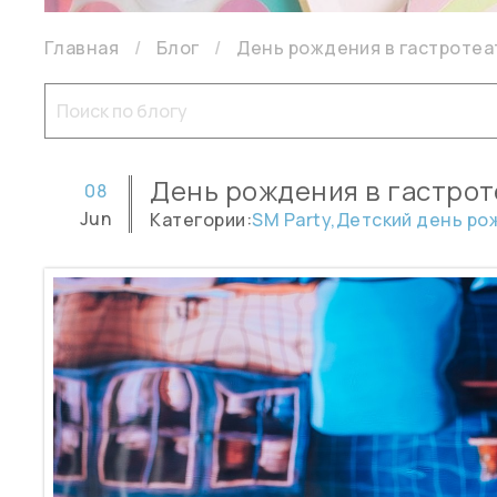
Главная
Блог
День рождения в гастротеа
День рождения в гастрот
08
Jun
Категории:
SM Party,
Детский день ро