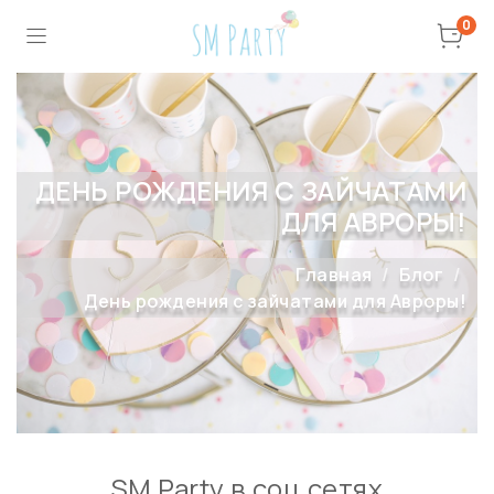
0
ДЕНЬ РОЖДЕНИЯ С ЗАЙЧАТАМИ
ДЛЯ АВРОРЫ!
Главная
Блог
День рождения с зайчатами для Авроры!
SM Party в соц сетях