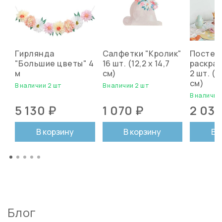
Гирлянда
Салфетки "Кролик"
Постер
"Большие цветы" 4
16 шт. (12,2 х 14,7
раскрас
м
см)
2 шт. (7
см)
В наличии 2 шт
В наличии 2 шт
В наличии
5 130 ₽
1 070 ₽
2 030
В корзину
В корзину
В 
Блог