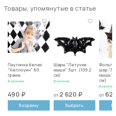
Товары, упомянутые в статье
Паутинка белая
Шары "Летучие
Фольги
"Хеллоуин" 60
мыши" 3шт. (109,2
шар "Л
грамм
см)
мышь" 1 
см)
В наличии
В наличии
В наличии
490 ₽
2 620 ₽
625
от
от
В корзину
Выбрать
В