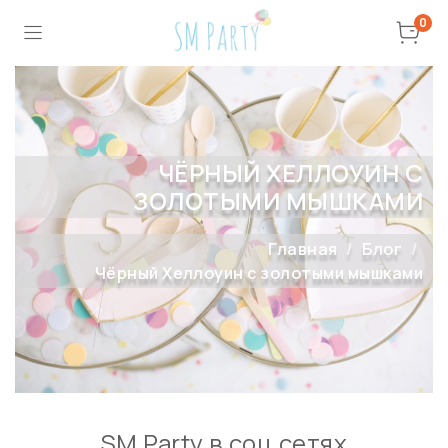
0
ЧЁРНЫЙ ХЕЛЛОУИН С
ЗОЛОТЫМИ МЫШКАМИ
Главная
Блог
Чёрный Хеллоуин с золотыми мышками
SM Party в соц сетях