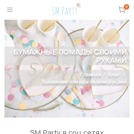
0
БУМАЖНЫЕ ПОМАДЫ СВОИМИ
РУКАМИ
Главная
Блог
Бумажные помады своими руками
SM Party в соц сетях