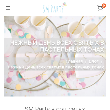
0
НЕЖНЫЙ ДЕНЬ ВСЕХ СВЯТЫХ В
ПАСТЕЛЬНЫХ ТОНАХ
Главная
Блог
Нежный День всех святых в пастельных тонах
SM Party в соц сетях