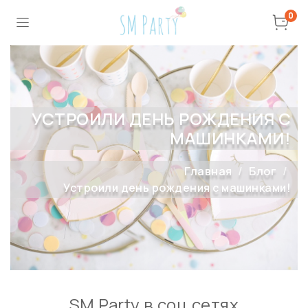
0
УСТРОИЛИ ДЕНЬ РОЖДЕНИЯ С
МАШИНКАМИ!
Главная
Блог
Устроили день рождения с машинками!
SM Party в соц сетях