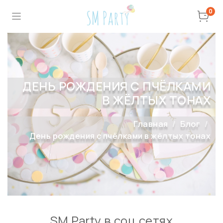
0
ДЕНЬ РОЖДЕНИЯ С ПЧЁЛКАМИ
В ЖЁЛТЫХ ТОНАХ
Главная
Блог
День рождения с пчёлками в жёлтых тонах
SM Party в соц сетях