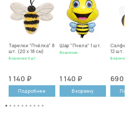
Тарелки "Пчёлка" 8
Шар "Пчела" 1 шт.
Салфет
шт. (20 х 18 см)
12 шт. (
В наличии
В наличии 0 шт
В наличии
1 140 ₽
1 140 ₽
690 
Подробнее
В корзину
Под