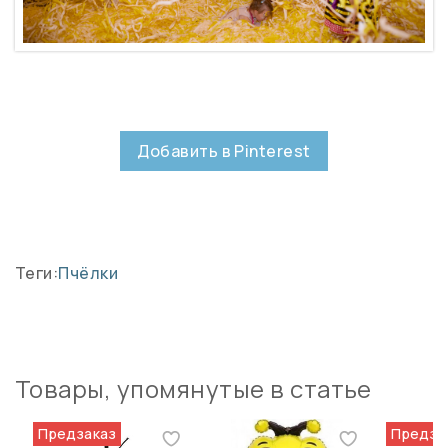
Добавить в Pinterest
Теги:
Пчёлки
Товары, упомянутые в статье
Предзаказ
Предза