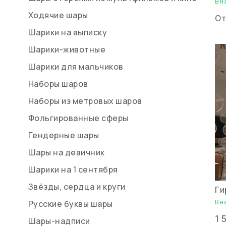
В н
Ходячие шары
О
Шарики на выписку
Шарики-животные
Шарики для мальчиков
Наборы шаров
Наборы из метровых шаров
Фольгированные сферы
Гендерные шары
Шары на девичник
Шарики на 1 сентября
Звёзды, сердца и круги
Ги
В н
Русские буквы шары
1 
Шары-надписи