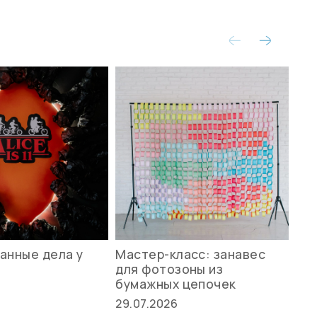
анные дела у
Мастер-класс: занавес
Ле
для фотозоны из
ст
бумажных цепочек
27.
29.07.2026