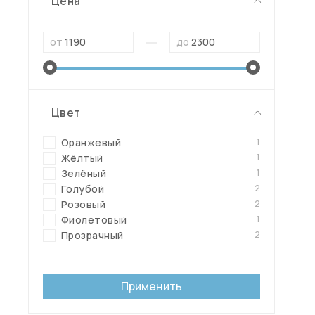
Цена
—
от
до
Цвет
1
Оранжевый
1
Жёлтый
1
Зелёный
2
Голубой
2
Розовый
1
Фиолетовый
2
Прозрачный
Применить