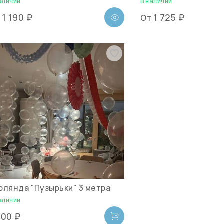
аличии
В наличии
1 190 ₽
1 725 ₽
т
От
рлянда "Пузырьки" 3 метра
аличии
500 ₽