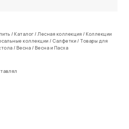
упить
/
Каталог
/
Лесная коллекция
/
Коллекции
рсальные коллекции
/
Салфетки
/
Товары для
стола
/
Весна
/
Весна и Пасха
ставлял