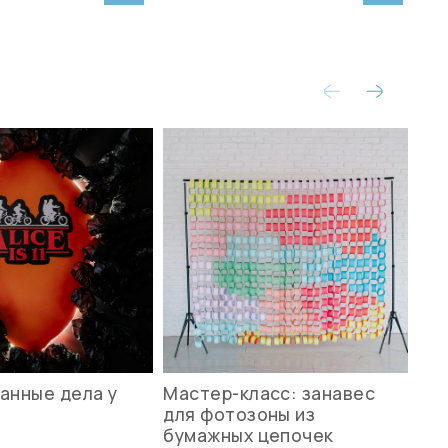
анные дела у
Мастер-класс: занавес
Ле
для фотозоны из
ст
бумажных цепочек
27.