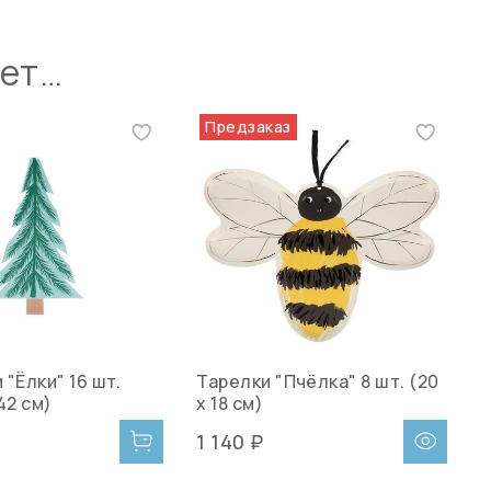
ует…
Предзаказ
"Ёлки" 16 шт.
Тарелки "Пчёлка" 8 шт. (20
,42 см)
х 18 см)
1 140 ₽