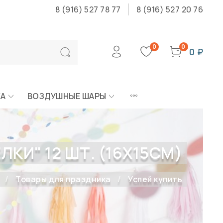
8 (916) 527 78 77
8 (916) 527 20 76
0
0
0 ₽
КА
ВОЗДУШНЫЕ ШАРЫ
КИ" 12 ШТ. (16Х15СМ)
Товары для праздника
Успей купить