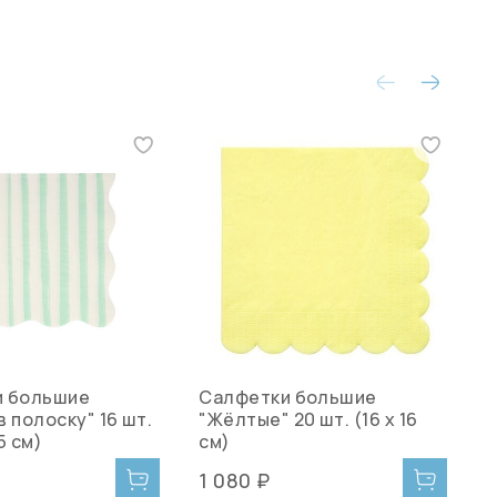
и большие
Салфетки большие
С
 полоску" 16 шт.
"Жёлтые" 20 шт. (16 х 16
"
,5 см)
см)
1 080 ₽
1