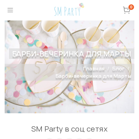
0
БАРБИ-ВЕЧЕРИНКА ДЛЯ МАРТЫ
Главная
Блог
Барби-вечеринка для Марты
SM Party в соц сетях