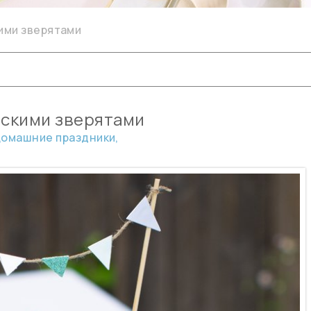
ими зверятами
ескими зверятами
омашние праздники,