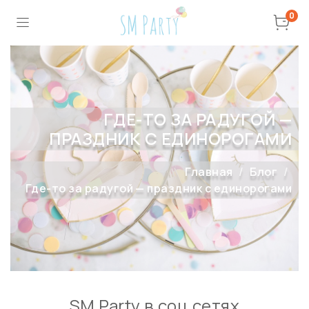
0
ГДЕ-ТО ЗА РАДУГОЙ —
ПРАЗДНИК С ЕДИНОРОГАМИ
Главная
Блог
Где-то за радугой — праздник с единорогами
SM Party в соц сетях