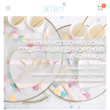
0
ЭМИЛИИ ИСПОЛНИЛОСЬ 4
ГОДА — НАША ЕДИНОРОЖЬЯ
ВЕЧЕРИНКА!
Главная
Блог
Эмилии исполнилось 4 года — наша
единорожья вечеринка!