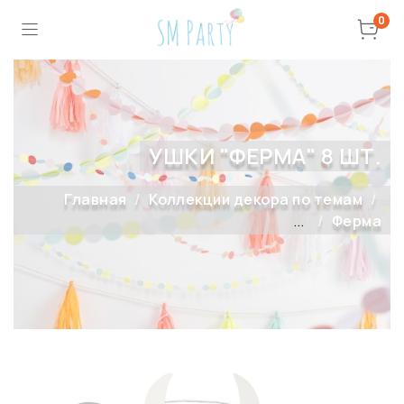
0
УШКИ "ФЕРМА" 8 ШТ.
Главная
Коллекции декора по темам
...
Ферма