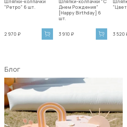
Шляпки-колпачки
Шляпки-колпачки "С
Шляпк
"Ретро" 6 шт.
Днем Рождения"
"Цвет
[Happy Birthday] 6
шт.
2 970 ₽
3 910 ₽
3 520 
Блог