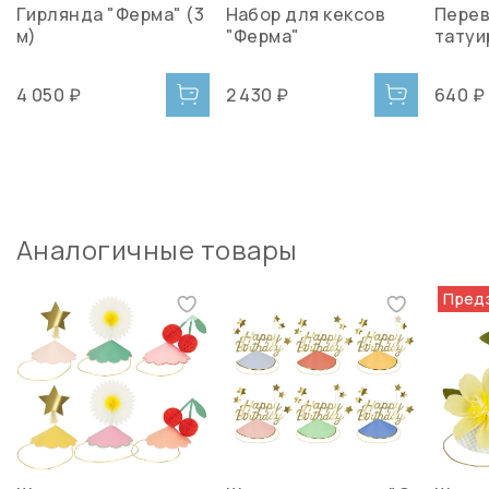
Гирлянда "Ферма" (3
Набор для кексов
Пере
м)
"Ферма"
татуи
4 050 ₽
2 430 ₽
640 ₽
Аналогичные товары
Пред