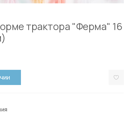
орме трактора "Ферма" 16
м)
ичии
ния