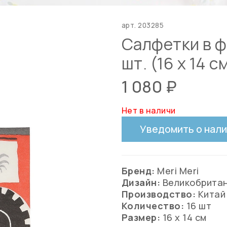
арт.
203285
Салфетки в ф
шт. (16 х 14 с
1 080 ₽
Нет в наличи
Уведомить о нал
Бренд:
Meri Meri
Дизайн:
Великобрита
Производство:
Китай
Количество:
16 шт
Размер:
16 х 14 см