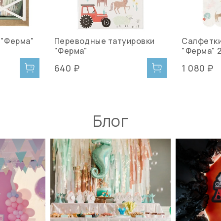
 "Ферма"
Переводные татуировки
Салфетк
"Ферма"
"Ферма" 2
640 ₽
1 080 ₽
Блог