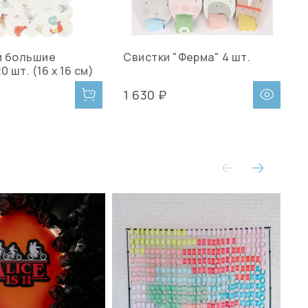
и большие
Свистки "Ферма" 4 шт.
С
0 шт. (16 х 16 см)
1 630 ₽
1