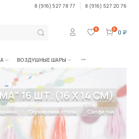
8 (916) 527 78 77
8 (916) 527 20 76
0
0
0 ₽
КА
ВОЗДУШНЫЕ ШАРЫ
" 16 ШТ. (16 Х 14 СМ)
здника
Сервировка стола
Салфетки