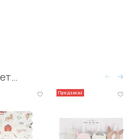
ует…
Предзаказ