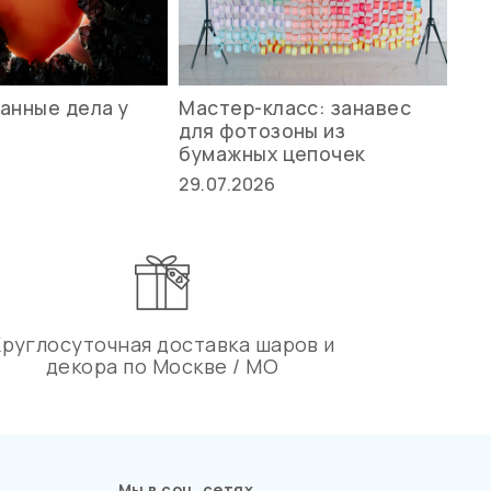
анные дела у
Мастер-класс: занавес
Ле
для фотозоны из
ст
бумажных цепочек
27.
29.07.2026
Круглосуточная доставка шаров и
декора по Москве / МО
Мы в соц. сетях