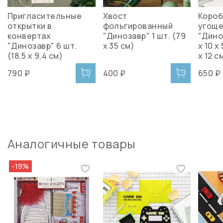
Пригласительные
Хвост
Короб
открытки в
фольгированный
угощ
конвертах
"Динозавр" 1 шт. (79
"Дино
"Динозавр" 6 шт.
х 35 см)
х 10 х 
(18,5 х 9,4 см)
х 12 с
790 ₽
400 ₽
650 ₽
Аналогичные товары
-19%