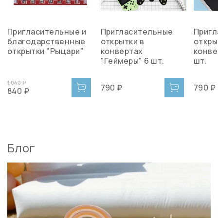
Пригласительные и
Пригласительные
Пригл
благодарственные
открытки в
откры
открытки "Рыцари"
конвертах
конве
"Геймеры" 6 шт.
шт.
1 040 ₽
790 ₽
790 ₽
840 ₽
Блог