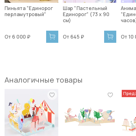
Пиньята "Единорог
Шар "Пастельный
Аним
перламутровый"
Единорог" (73 х 90
"Един
см)
часов
От
6 000 ₽
От
645 ₽
От
10
Аналогичные товары
Пред