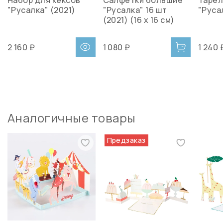
Набор для кексов
Салфетки большие
Тарел
"Русалка" (2021)
"Русалка" 16 шт
"Руса
(2021) (16 х 16 см)
2 160 ₽
1 080 ₽
1 240 
Аналогичные товары
Предзаказ