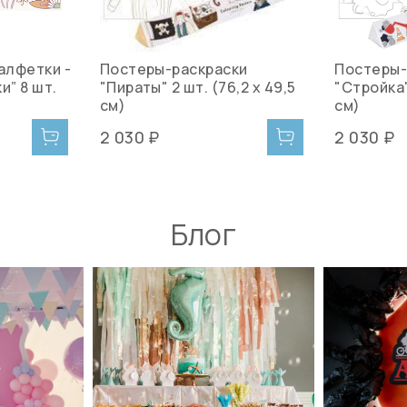
алфетки -
Постеры-раскраски
Постеры-
и” 8 шт.
"Пираты" 2 шт. (76,2 х 49,5
"Стройка"
см)
см)
2 030 ₽
2 030 ₽
Блог