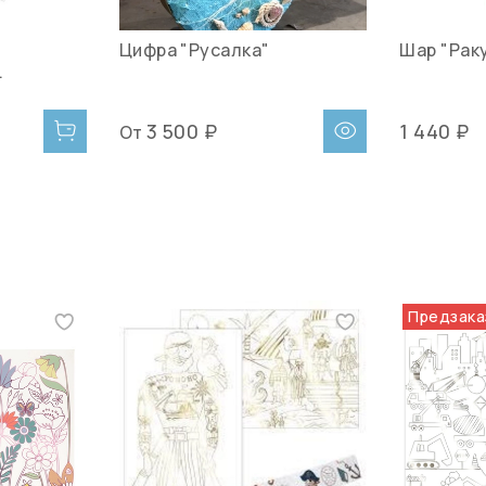
Цифра "Русалка"
Шар "Рак
.
3 500 ₽
1 440 ₽
От
Предзака