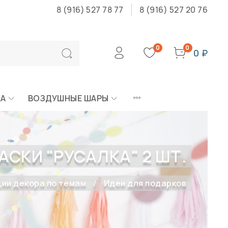
8 (916) 527 78 77
8 (916) 527 20 76
0
0
0 ₽
КА
ВОЗДУШНЫЕ ШАРЫ
СКИ "РУСАЛКА" 2 ШТ.
ии декора по темам
Идеи для подарков