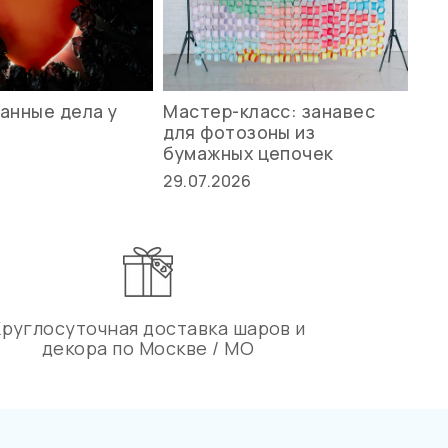
анные дела у
Мастер-класс: занавес
Ле
для фотозоны из
ст
бумажных цепочек
27.
29.07.2026
Круглосуточная доставка шаров и
декора по Москве / МО