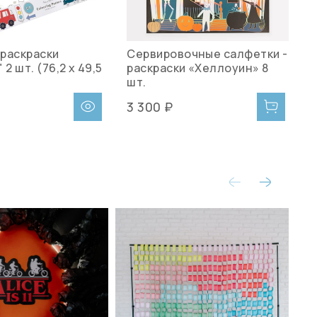
раскраски
Сервировочные салфетки -
С
 2 шт. (76,2 x 49,5
раскраски «Хеллоуин» 8
р
шт.
ш
3 300 ₽
3